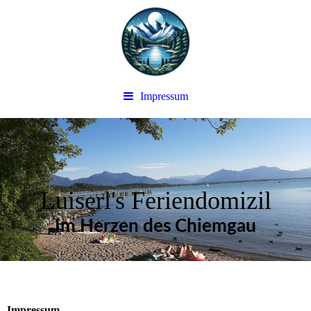
Impressum
Luiserl's Feriendomizil
Im Herzen des Chiemgau
Impressum