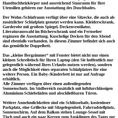
Handtuchheizkörper und ausreichend Stauraum für Ihre
Utensilien gehören zur Ausstattung des Duschbades.
Der Wohn-/Schlafraum verfügt über eine Sitzecke, die auch als
zusätzlicher Schlafplatz genutzt werden kann. Kleiderschrank,
Garderobe mit großem Spiegel, Deckenventilator,
Literaturauswahl im Bücherschrank und ein Fernseher
ergänzen die Ausstattung. Kuschelige Decken für den Abend
sind ebenfalls vorhanden. In diesem Zimmer befindet sich auch
das gemütliche Doppelbett.
Das „kleine Bergzimmer“ mit Fenster bietet nicht nur einen
kleinen Schreibtisch für Ihren Laptop (den Sie hoffentlich nur
gelegentlich während Ihres Urlaubs nutzen werden), sondern
auch die Möglichkeit eines separaten Schlafplatzes für eine
weitere Person. Ein Baby-/Kinderbett ist nur auf Anfrage
erhältlich.
Alle Zimmer verfügen über einen außenliegenden
Sonnenschutz. Im Südbereich zusätzlich mit luftdurchlässigen
Aluminium-Schiebeläden und abschließbaren Türen.
Weitere Annehmlichkeiten sind ein Schlüsselsafe, kostenloser
Parkplatz, eine Grillecke mit Sitzgelegenheit, Fahrradstellplatz,
Sonnenschirm. Auf dem Balkon stehen Lounge-Sessel mit
Tisch und auch ein paar Kerzen zum Ausklingen des Tages zur