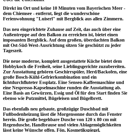
Direkt im Ort und keine 10 Minuten vom Bayerischen Meer -
dem Chiemsee - entfernt, liegt die wunderschöne
Ferienwohnung "Luiserl" mit Bergblick aus allen Zimmern.
Das neu eingerichtete Zuhause auf Zeit, das auch über eine
Außentreppe auf den Balkon zu erreichen ist, bietet einen
imposanten Bergblick. Auf dem großen, überdachten Balkon
mit Ost-Süd-West-Ausrichtung sitzen Sie geschützt zu jeder
Tageszeit.
Die neue moderne, komplett ausgestattete Küche bietet dem
Hobbykoch die Freiheit, seine Lieblingsgerichte zuzubereiten.
Zur Ausstattung gehören Geschirrspüler, Herd/Backofen, eine
große Bosch-Kühl-Gefrierkombination und ein
lichtdurchfluteter Essplatz. Eine Senseo-Kaffeemaschine und
eine Nespresso-Kapselmaschine runden die Ausstattung ab.
Eine Basis an Gewürzen, Essig und Öl für den Start finden Sie
ebenso wie Putzmittel, Bügeleisen und Bügelbrett.
Das ebenfalls neu gebaute, großzügige Duschbad mit
Fußbodenheizung lässt die Morgensonne durch das Fenster
herein. Die große begehbare Dusche von 120 x 80 cm mit
Regendusche, Handbrause und vielen Ablagemöglichkeiten
lässt keine Wünsche offen. Fön, Kosmetikspiegel,